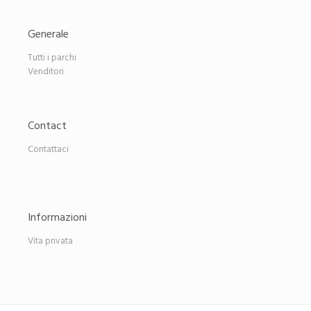
Generale
Tutti i parchi
Venditori
Contact
Contattaci
Informazioni
Vita privata