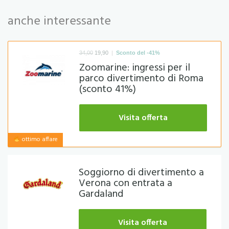
anche interessante
|
34,00
19,90
Sconto del -41%
Zoomarine: ingressi per il
parco divertimento di Roma
(sconto 41%)
Visita offerta
ottimo affare
Soggiorno di divertimento a
Verona con entrata a
Gardaland
Visita offerta